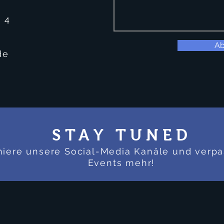
 4
Ab
de
STAY TUNED
iere
unsere Social-Media Kanäle und verpa
Events mehr!