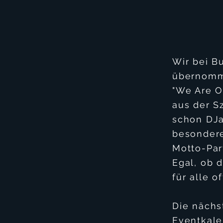
Wir bei B
übernom
"We Are O
aus der S
schon
DJ
besondere
Motto-Pa
Egal, ob d
für alle of
Die nächs
Eventkale