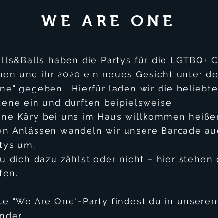
WE ARE ONE
ulls&Balls haben die Partys für die LGTBQ+
men
und ihr 2020 ein neues Gesicht unter d
ne" gegeben. Hierfür laden wir die beliebt
zene ein und durften beipielsweise
ane
Käry
bei uns im Haus willkommen heiße
n Anlässen wandeln wir unsere Barcade au
rtys um.
u dich dazu zählst oder nicht – hier stehen 
fen.
te "We Are One"-Party findest du in unsere
nder.