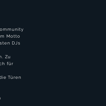
 Community
em Motto
esten DJs
n. Zu
ch für
die Türen
m