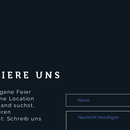
IERE UNS
igene Feier
ine Location
Band suchst,
eren
t: Schreib uns