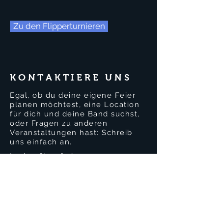
Zu den Flipperturnieren
KONTAKTIERE UNS
Egal, ob du deine eigene Feier
planen möchtest, eine Location
für dich und deine Band suchst,
oder Fragen zu anderen
Veranstaltungen hast: Schreib
uns einfach an.
In den Straußwiesen 4
36039 Fulda
0171 2132430
info@bullsandballs.de